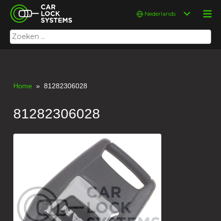
Skip
Car Lock Systems
Kies
to
een
content
taal
Zoeken
Car Lock Systems
naar:
Home
» 81282306028
81282306028