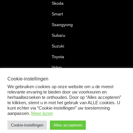
Skoda
Smart
Ssangyong
Subaru
Suzuki
Toyota
Volvo
Volkswagen
Cookie-instellingen
We gebruiken cookies op onze website om u de meest
relevante ervaring te bieden door uw voorkeuren en
herhaalbezoeken te onthouden. Door op “Alles accepteren”
te klikken, stemt u in met het gebruik van ALLE cookies. U
2026 © Car Lock Systems
kunt echter via “Cookie-instellingen” uw toestemming
aanpassen.
Meer lezen
Cookie-instellingen
Alles accepteren
+31 183 30 52 22