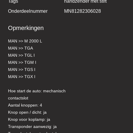
Tags
handzender met stift
Onderdeelnummer
MN81282306028
Opmerkingen
MAN >> M 2000 L
MAN >> TGA
MAN >> TGL I
MAN >> TGM I
MAN >> TGS I
MAN >> TGX I
Hoe start de auto: mechanisch
contactslot
Aantal knoppen: 4
Knop open / dicht: ja
Knop voor koplamp: ja
Transponder aanwezig: ja