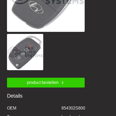
product bestellen
Details
OEM
954302S800