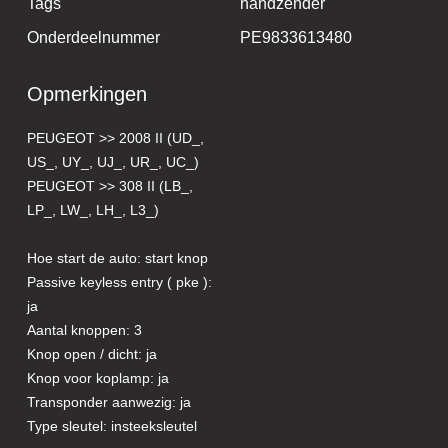
Tags
handzender
Onderdeelnummer
PE9833613480
Opmerkingen
PEUGEOT >> 2008 II (UD_,
US_, UY_, UJ_, UR_, UC_)
PEUGEOT >> 308 II (LB_,
LP_, LW_, LH_, L3_)
Hoe start de auto: start knop
Passive keyless entry ( pke ):
ja
Aantal knoppen: 3
Knop open / dicht: ja
Knop voor koplamp: ja
Transponder aanwezig: ja
Type sleutel: insteeksleutel