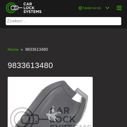
Skip
Car Lock Systems
Kies
to
een
content
taal
Zoeken
Car Lock Systems
naar:
Home
» 9833613480
9833613480