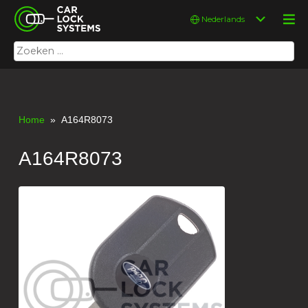
Skip
Car Lock Systems
Kies
to
een
content
taal
Zoeken
Car Lock Systems
naar:
Home
» A164R8073
A164R8073