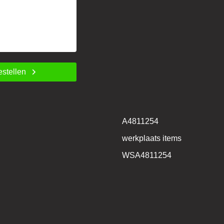
estellen
A4811254
werkplaats items
WSA4811254