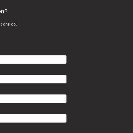
en?
t ons op.