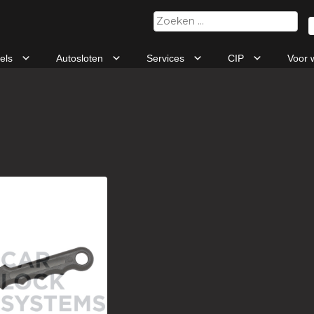
Zoeken
naar:
tels
Autosloten
Services
CIP
Voor 