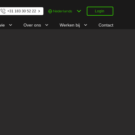
Kies
+31 183 30 52 22
Login
een
taal
wie
Over ons
Werken bij
Contact