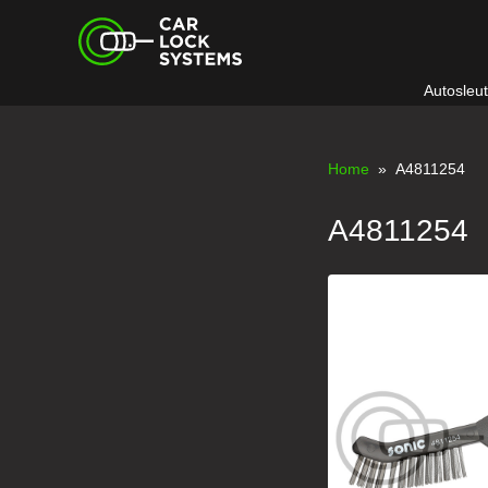
Skip
Car Lock Systems
to
content
Autosleu
Car Lock Systems
Home
» A4811254
A4811254