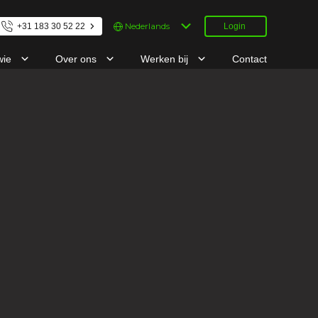
Kies
+31 183 30 52 22
Login
een
taal
wie
Over ons
Werken bij
Contact