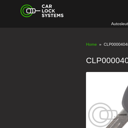
Skip
Car Lock Systems
to
content
Autosleu
Car Lock Systems
Home
» CLP0000404
CLP00004