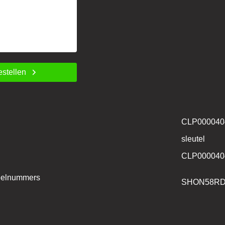
estellen
CLP000040
sleutel
CLP000040
deelnummers
SHON58R