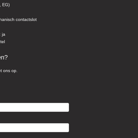
, EG)
hanisch contactslot
 ja
tel
en?
t ons op.