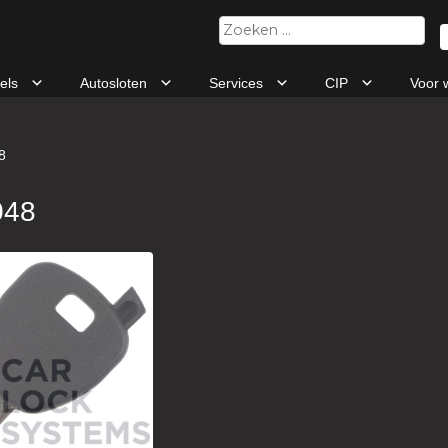
Zoeken
naar:
tels
Autosloten
Services
CIP
Voor 
8
048