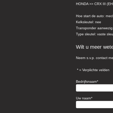
HONDA >> CRX III (EH
Hoe start de auto: mec
Kelksleutel: nee
Transponder aanwezig:
Type sleutel: vaste sleu
Wilt u meer wet
Neem s.v.p. contact me
= Verplichte velden
Bedrijfsnaam
Uw naam