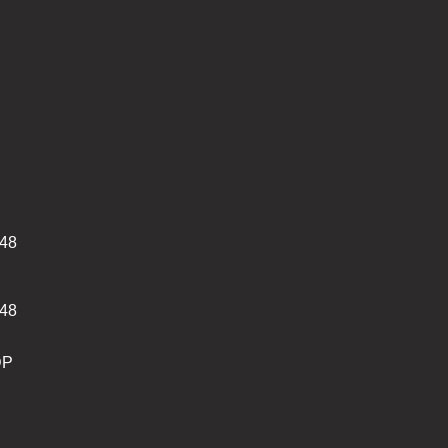
48
48
DP