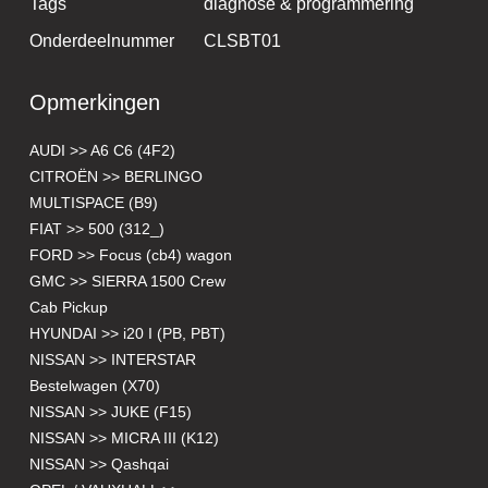
Tags
diagnose & programmering
Onderdeelnummer
CLSBT01
Opmerkingen
AUDI >> A6 C6 (4F2)
CITROËN >> BERLINGO
MULTISPACE (B9)
FIAT >> 500 (312_)
FORD >> Focus (cb4) wagon
GMC >> SIERRA 1500 Crew
Cab Pickup
HYUNDAI >> i20 I (PB, PBT)
NISSAN >> INTERSTAR
Bestelwagen (X70)
NISSAN >> JUKE (F15)
NISSAN >> MICRA III (K12)
NISSAN >> Qashqai