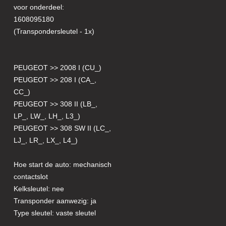
voor onderdeel:
1608095180
(Transpondersleutel - 1x)
PEUGEOT >> 2008 I (CU_)
PEUGEOT >> 208 I (CA_,
CC_)
PEUGEOT >> 308 II (LB_,
LP_, LW_, LH_, L3_)
PEUGEOT >> 308 SW II (LC_,
LJ_, LR_, LX_, L4_)
Hoe start de auto: mechanisch
contactslot
Kelksleutel: nee
Transponder aanwezig: ja
Type sleutel: vaste sleutel