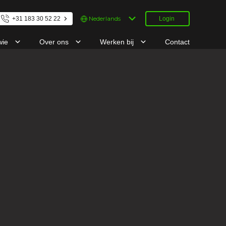
Kies
+31 183 30 52 22
Login
een
taal
wie
Over ons
Werken bij
Contact