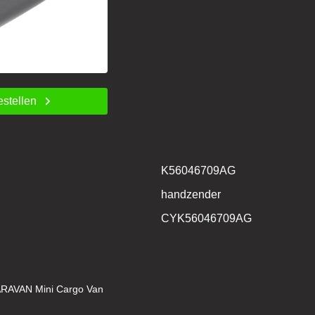
estellen
K56046709AG
handzender
CYK56046709AG
AVAN Mini Cargo Van