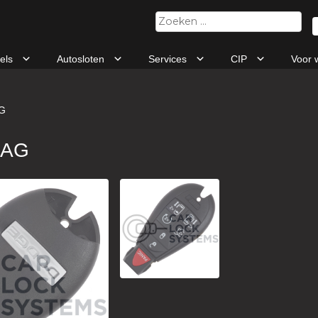
Zoeken
naar:
tels
Autosloten
Services
CIP
Voor 
G
9AG