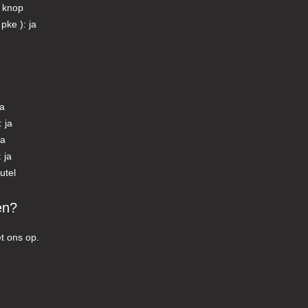
t knop
pke ): ja
ja
 ja
ja
 ja
utel
en?
t ons op.