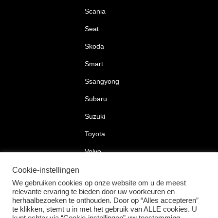
Scania
Seat
Skoda
Smart
Ssangyong
Subaru
Suzuki
Toyota
Volvo
Volkswagen
Cookie-instellingen
We gebruiken cookies op onze website om u de meest
relevante ervaring te bieden door uw voorkeuren en
herhaalbezoeken te onthouden. Door op “Alles accepteren”
te klikken, stemt u in met het gebruik van ALLE cookies. U
2026 © Car Lock Systems