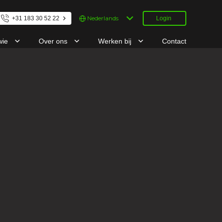
Kies
+31 183 30 52 22
Login
een
taal
wie
Over ons
Werken bij
Contact