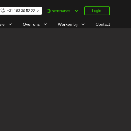
Kies
+31 183 30 52 22
Login
een
taal
wie
Over ons
Werken bij
Contact