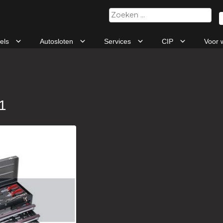
Zoeken
naar:
tels
Autosloten
Services
CIP
Voor 
1