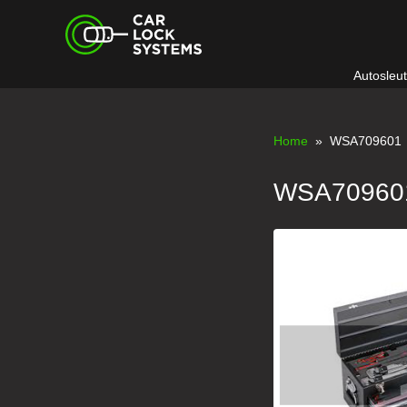
Skip
Car Lock Systems
to
content
Autosleu
Car Lock Systems
Home
» WSA709601
WSA70960