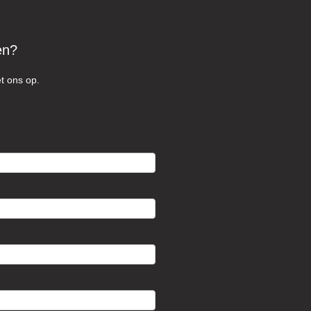
en?
t ons op.