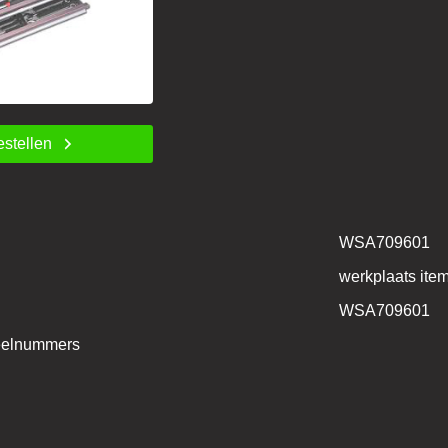
estellen
WSA709601
werkplaats ite
WSA709601
deelnummers