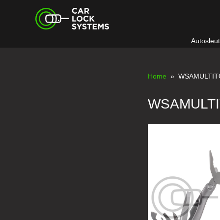
Skip
Car Lock Systems
to
content
Autosleu
Car Lock Systems
Home
» WSAMULTIT
WSAMULT