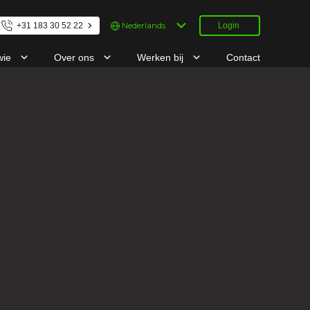
Kies
+31 183 30 52 22
Login
een
taal
wie
Over ons
Werken bij
Contact