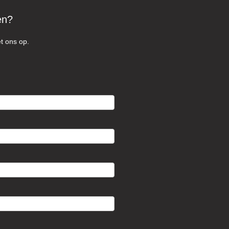
en?
t ons op.