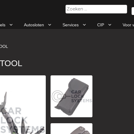
Zoeken
naar:
tels
Autosloten
Services
CIP
Voor 
OOL
ITOOL