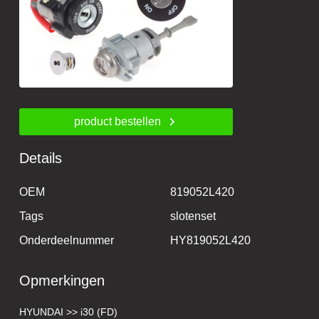
product bestellen
Details
OEM
819052L420
Tags
slotenset
Onderdeelnummer
HY819052L420
Opmerkingen
HYUNDAI >> i30 (FD)