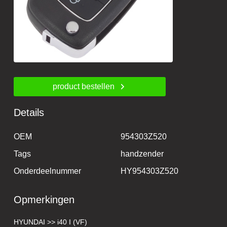
product bestellen
Details
OEM
954303Z520
Tags
handzender
Onderdeelnummer
HY954303Z520
Opmerkingen
HYUNDAI >> i40 I (VF)