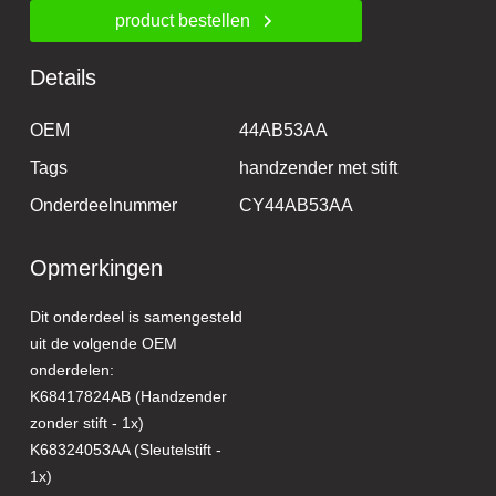
product bestellen
Details
OEM
44AB53AA
Tags
handzender met stift
Onderdeelnummer
CY44AB53AA
Opmerkingen
Dit onderdeel is samengesteld
uit de volgende OEM
onderdelen:
K68417824AB (Handzender
zonder stift - 1x)
K68324053AA (Sleutelstift -
1x)