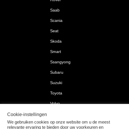
Saab
Scania
Seat
Skoda
Smart
Ssangyong
Subaru
Suzuki
Toyota
Volvo
Volkswagen
Cookie-instellingen
We gebruiken cookies op onze website om u de meest
relevante ervaring te bieden door uw voorkeuren en