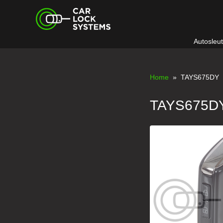
Skip
Car Lock Systems
to
content
Autosleu
Car Lock Systems
Home
» TAYS675DY
TAYS675D