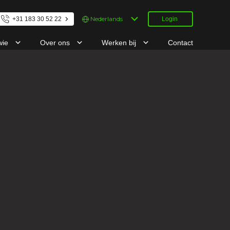
Kies
+31 183 30 52 22
Login
een
taal
wie
Over ons
Werken bij
Contact