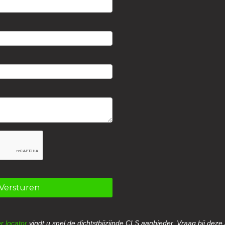
Versturen
r locator
vindt u snel de dichtstbijzijnde CLS aanbieder. Vraag bij deze