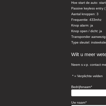
Hoe start de auto: star
Passive keyless entry ( 
Aantal knoppen: 3
Frequentie: 433mhz
Knop alarm: ja
Knop open / dicht: ja
Transponder aanwezig:
Type sleutel: insteeksle
Wilt u meer wet
Neem s.v.p. contact me
= Verplichte velden
Bedrijfsnaam
Uw naam