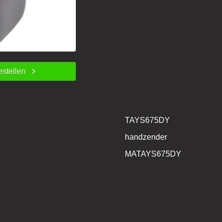
estellen
TAYS675DY
handzender
MATAYS675DY