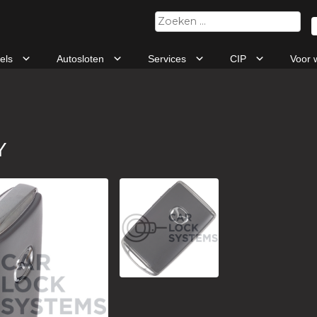
Zoeken
naar:
tels
Autosloten
Services
CIP
Voor 
Y