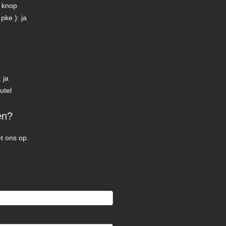
t knop
pke ): ja
 ja
utel
en?
t ons op.