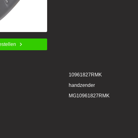
estellen
10961827RMK
handzender
MG10961827RMK