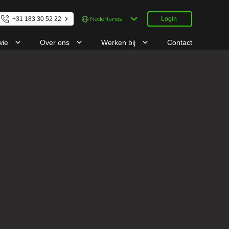
Kies
+31 183 30 52 22
Login
een
taal
wie
Over ons
Werken bij
Contact