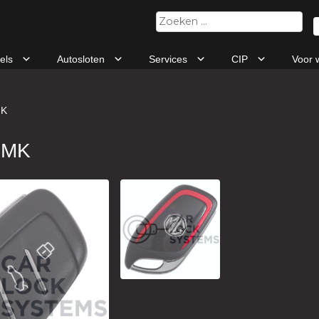
Zoeken
naar:
tels
Autosloten
Services
CIP
Voor 
MK
RMK