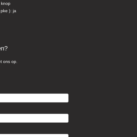
t knop
pke ): ja
en?
t ons op.