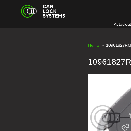
Skip
Car Lock Systems
to
content
Autosleu
Car Lock Systems
Home
» 10961827R
10961827