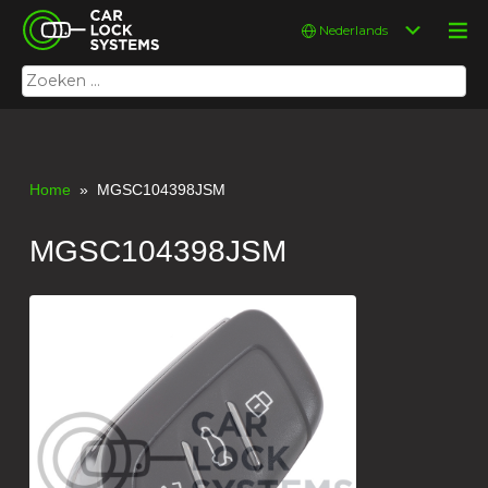
Skip
Car Lock Systems
Kies
to
een
content
taal
Zoeken
Car Lock Systems
naar:
Home
» MGSC104398JSM
MGSC104398JSM