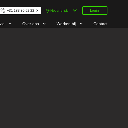
Kies
+31 183 30 52 22
Login
een
taal
wie
Over ons
Werken bij
Contact