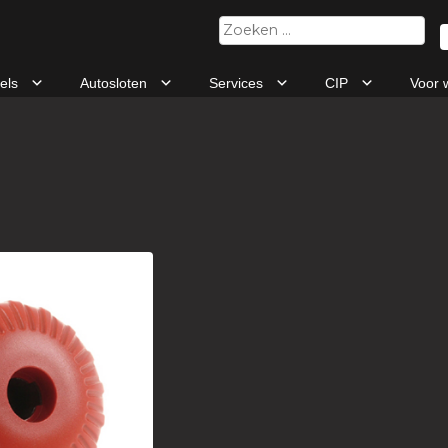
Zoeken
naar:
tels
Autosloten
Services
CIP
Voor 