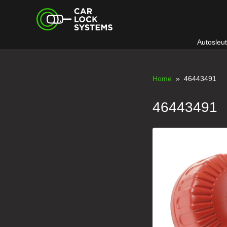
Skip
Car Lock Systems
to
content
Autosleu
Car Lock Systems
Home
» 46443491
46443491