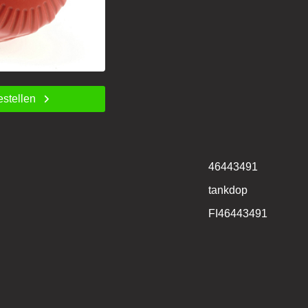
estellen
46443491
tankdop
FI46443491