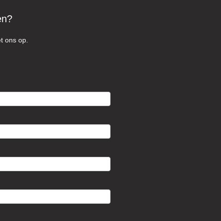
en?
t ons op.