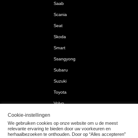
Saab
Scania
Seat
Skoda
Smart
Ssangyong
Subaru
Suzuki
Toyota
Volvo
Volkswagen
Cookie-instellingen
We gebruiken cookies op onze website om u de meest
relevante ervaring te bieden door uw voorkeuren en
herhaalbezoeken te onthouden. Door op “Alles accepteren”