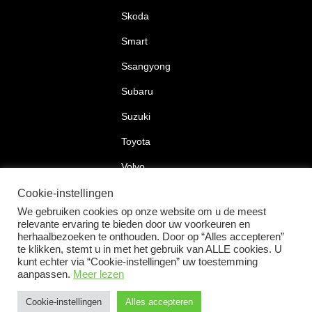
Skoda
Smart
Ssangyong
Subaru
Suzuki
Toyota
Volvo
Volkswagen
Cookie-instellingen
We gebruiken cookies op onze website om u de meest
relevante ervaring te bieden door uw voorkeuren en
herhaalbezoeken te onthouden. Door op “Alles accepteren”
te klikken, stemt u in met het gebruik van ALLE cookies. U
2026 © Car Lock Systems
kunt echter via “Cookie-instellingen” uw toestemming
aanpassen.
Meer lezen
Cookie-instellingen
Alles accepteren
+31 183 30 52 22