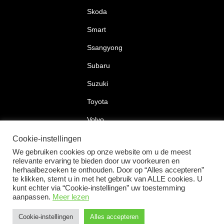
Skoda
Smart
Ssangyong
Subaru
Suzuki
Toyota
Volvo
Volkswagen
Cookie-instellingen
We gebruiken cookies op onze website om u de meest
relevante ervaring te bieden door uw voorkeuren en
herhaalbezoeken te onthouden. Door op “Alles accepteren”
te klikken, stemt u in met het gebruik van ALLE cookies. U
2026 © Car Lock Systems
kunt echter via “Cookie-instellingen” uw toestemming
aanpassen.
Meer lezen
Cookie-instellingen
Alles accepteren
+31 183 30 52 22