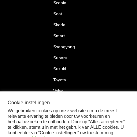
Scania
Seat
Skoda
Smart
Ssangyong
Subaru
Suzuki
Toyota
Volvo
Volkswagen
Cookie-instellingen
We gebruiken cookies op onze website om u de meest
relevante ervaring te bieden door uw voorkeuren en
herhaalbezoeken te onthouden. Door op “Alles accepteren”
te klikken, stemt u in met het gebruik van ALLE cookies. U
2026 © Car Lock Systems
kunt echter via “Cookie-instellingen” uw toestemming