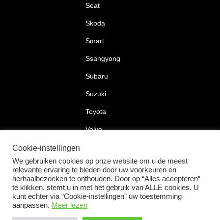
Seat
Skoda
Smart
Ssangyong
Subaru
Suzuki
Toyota
Volvo
Volkswagen
Cookie-instellingen
We gebruiken cookies op onze website om u de meest
relevante ervaring te bieden door uw voorkeuren en
herhaalbezoeken te onthouden. Door op “Alles accepteren”
te klikken, stemt u in met het gebruik van ALLE cookies. U
2026 © Car Lock Systems
kunt echter via “Cookie-instellingen” uw toestemming
aanpassen.
Meer lezen