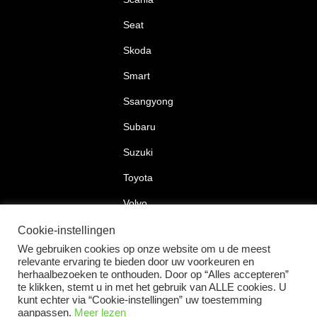
Seat
Skoda
Smart
Ssangyong
Subaru
Suzuki
Toyota
Volvo
Volkswagen
Cookie-instellingen
We gebruiken cookies op onze website om u de meest
relevante ervaring te bieden door uw voorkeuren en
herhaalbezoeken te onthouden. Door op “Alles accepteren”
te klikken, stemt u in met het gebruik van ALLE cookies. U
2026 © Car Lock Systems
kunt echter via “Cookie-instellingen” uw toestemming
aanpassen.
Meer lezen