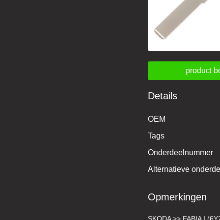
product b
Details
OEM
Tags
Onderdeelnummer
Alternatieve onder
Opmerkingen
SKODA >> FABIA I (6Y