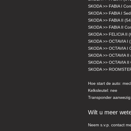
SKODA >> FABIA I Com
SKODA >> FABIA I Sed
SKODA >> FABIA II (54
SKODA >> FABIA II Co
SKODA >> FELICIA II 
SKODA >> OCTAVIA I 
SKODA >> OCTAVIA I 
SKODA >> OCTAVIA II 
SKODA >> OCTAVIA II 
SKODA >> ROOMSTER
Hoe start de auto: mec
Kelksleutel: nee
Transponder aanwezig:
Wilt u meer wet
Neem s.v.p. contact me