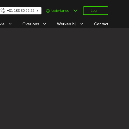
Kies
+31 183 30 52 22
Login
een
taal
wie
Over ons
Werken bij
Contact