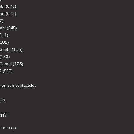
bi (6Y5)
an (6Y3)
2)
mbi (545)
(6U1)
(1U2)
Combi (1U5)
(1Z3)
Combi (1Z5)
 (5J7)
hanisch contactslot
 ja
en?
t ons op.