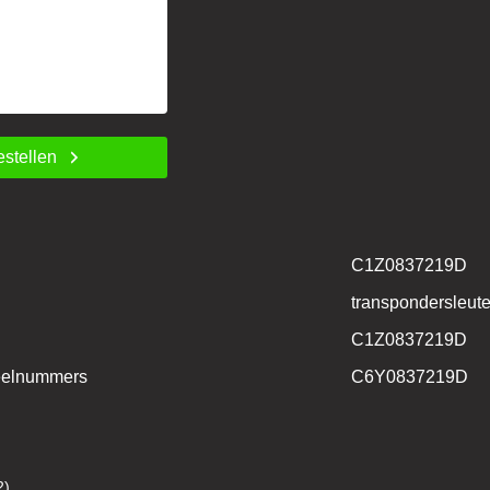
estellen
C1Z0837219D
transpondersleute
C1Z0837219D
deelnummers
C6Y0837219D
2)