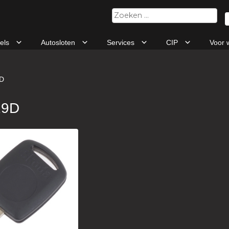
Zoeken
naar:
tels
Autosloten
Services
CIP
Voor 
D
19D