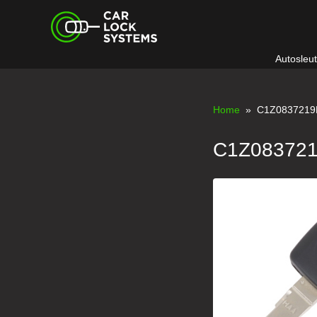
Skip
Car Lock Systems
to
content
Autosleu
Car Lock Systems
Home
» C1Z0837219
C1Z08372