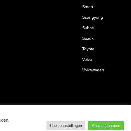
Smart
Ssangyong
Subaru
Suzuki
Toyota
Volvo
Volkswagen
Algemene voorwaarden
Privacy
Cookies
uden.
Cookie-instellingen
Alles accepteren