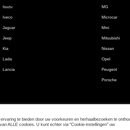
Isuzu
MG
Iveco
Microcar
Jaguar
Mini
Jeep
Mitsubishi
Kia
Nissan
Lada
Opel
Lancia
Peugeot
Porsche
ervaring te bieden door uw voorkeuren en herhaalbezoeken te ontho
 van ALLE cookies. U kunt echter via “Cookie-instellingen” uw