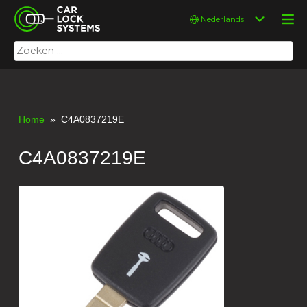
Skip
Car Lock Systems
Kies
to
een
content
taal
Zoeken
Car Lock Systems
naar:
Home
» C4A0837219E
C4A0837219E