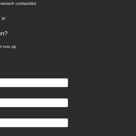
hanisch contactslot
 ja
en?
t ons op.