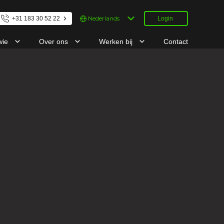
Kies
+31 183 30 52 22
Login
een
taal
wie
Over ons
Werken bij
Contact