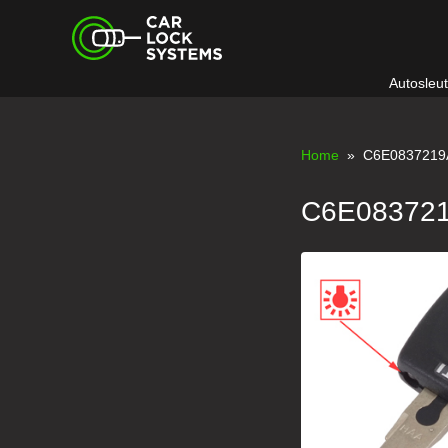
Skip
Car Lock Systems
to
content
Autosleu
Car Lock Systems
Home
» C6E083721
C6E08372