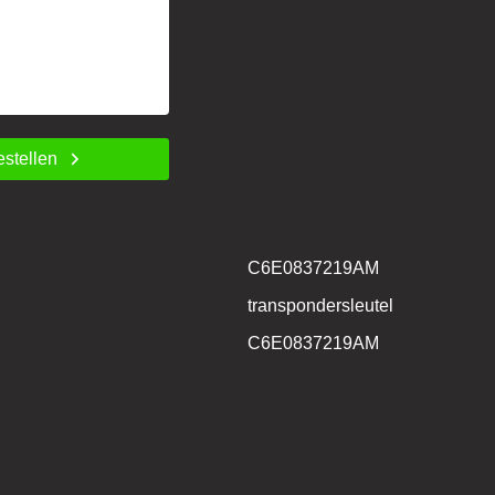
estellen
C6E0837219AM
transpondersleutel
C6E0837219AM