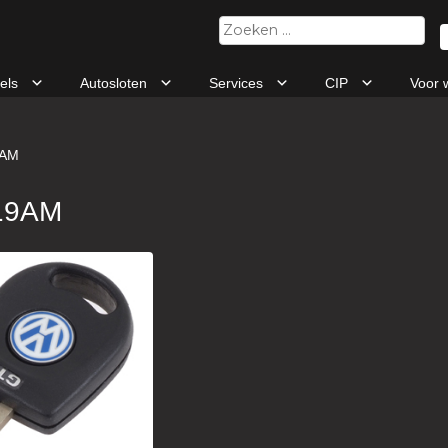
Zoeken
naar:
tels
Autosloten
Services
CIP
Voor 
9AM
19AM