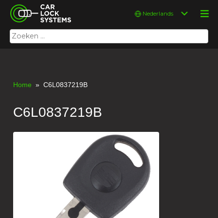
Skip
Car Lock Systems
Kies
to
een
content
taal
Zoeken
Car Lock Systems
naar:
Home
» C6L0837219B
C6L0837219B