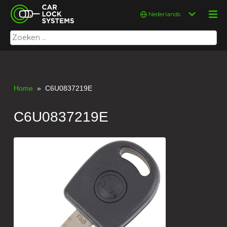
Skip
Car Lock Systems
Kies
to
een
content
taal
Zoeken
Car Lock Systems
naar:
Home
» C6U0837219E
C6U0837219E