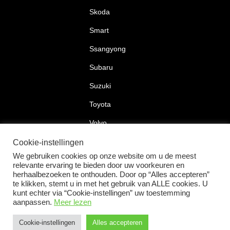
Skoda
Smart
Ssangyong
Subaru
Suzuki
Toyota
Volvo
Volkswagen
Cookie-instellingen
We gebruiken cookies op onze website om u de meest
relevante ervaring te bieden door uw voorkeuren en
herhaalbezoeken te onthouden. Door op “Alles accepteren”
te klikken, stemt u in met het gebruik van ALLE cookies. U
2026 © Car Lock Systems
kunt echter via “Cookie-instellingen” uw toestemming
aanpassen.
Meer lezen
Cookie-instellingen
Alles accepteren
+31 183 30 52 22