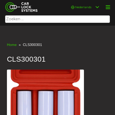
Skip
Car Lock Systems
Kies
to
een
content
taal
Zoeken
Car Lock Systems
naar:
Home
» CLS300301
CLS300301