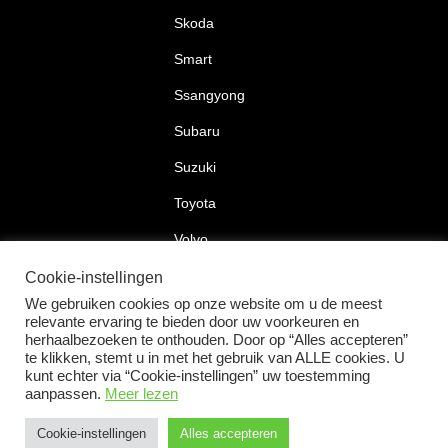
Skoda
Smart
Ssangyong
Subaru
Suzuki
Toyota
Volvo
Volkswagen
Cookie-instellingen
We gebruiken cookies op onze website om u de meest
relevante ervaring te bieden door uw voorkeuren en
herhaalbezoeken te onthouden. Door op “Alles accepteren”
te klikken, stemt u in met het gebruik van ALLE cookies. U
2026 © Car Lock Systems
kunt echter via “Cookie-instellingen” uw toestemming
aanpassen.
Meer lezen
Cookie-instellingen
Alles accepteren
+31 183 30 52 22