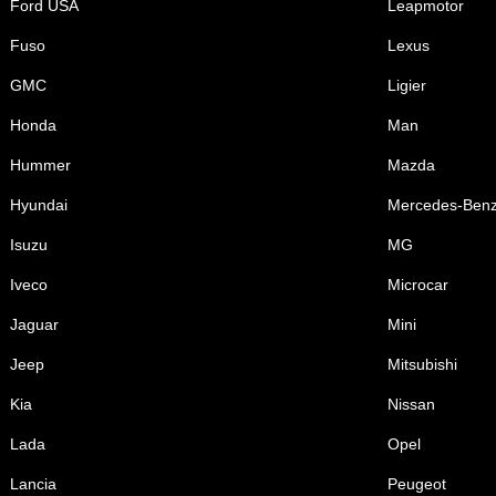
Ford USA
Leapmotor
Fuso
Lexus
GMC
Ligier
Honda
Man
Hummer
Mazda
Hyundai
Mercedes-Ben
Isuzu
MG
Iveco
Microcar
Jaguar
Mini
Jeep
Mitsubishi
Kia
Nissan
Lada
Opel
Lancia
Peugeot