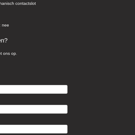
hanisch contactslot
: nee
en?
t ons op.