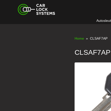
Skip
Car Lock Systems
to
content
Autosleu
Car Lock Systems
Home
» CLSAF7AP
CLSAF7AP