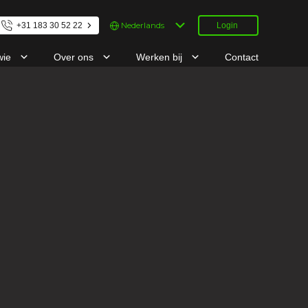
Kies
+31 183 30 52 22
Login
een
taal
wie
Over ons
Werken bij
Contact