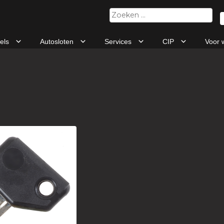
Zoeken
naar:
tels
Autosloten
Services
CIP
Voor 