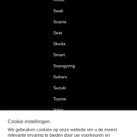
Saab
Scania
Seat
Skoda
Smart
Ssangyong
Subaru
Suzuki
Toyota
Volvo
Volkswagen
Cookie-instellingen
We gebruiken cookies op onze website om u de meest
relevante ervaring te bieden door uw voorkeuren en