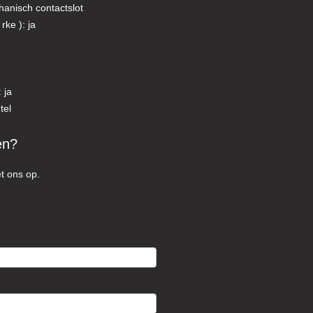
hanisch contactslot
rke ): ja
 ja
tel
en?
t ons op.