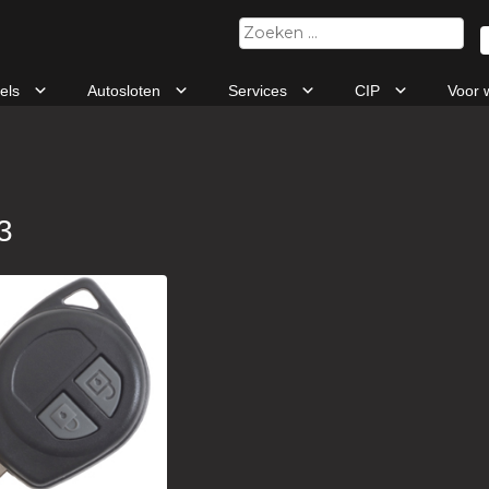
Zoeken
naar:
tels
Autosloten
Services
CIP
Voor 
3