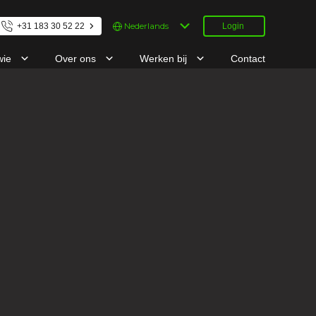
Kies
+31 183 30 52 22
Login
een
taal
wie
Over ons
Werken bij
Contact