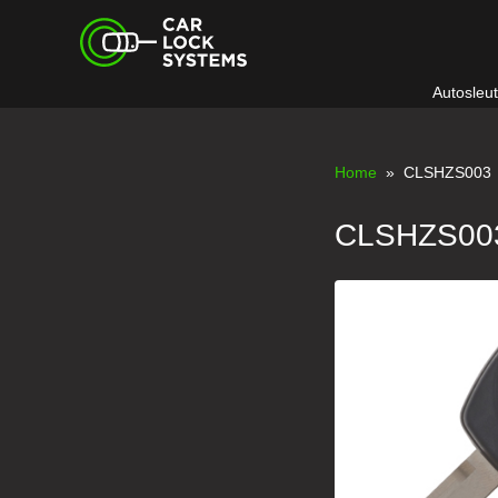
Skip
Car Lock Systems
to
content
Autosleu
Car Lock Systems
Home
» CLSHZS003
CLSHZS00