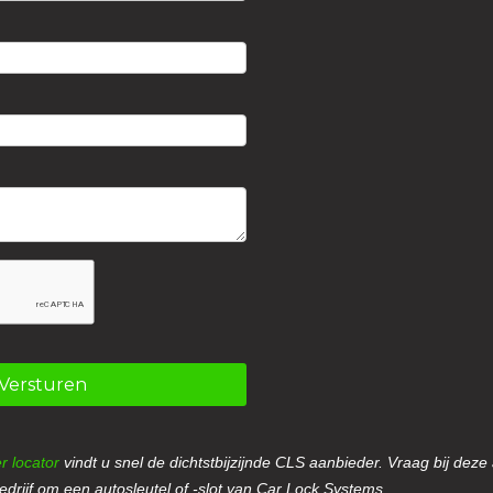
Versturen
r locator
vindt u snel de dichtstbijzijnde CLS aanbieder. Vraag bij deze
drijf om een autosleutel of -slot van Car Lock Systems.