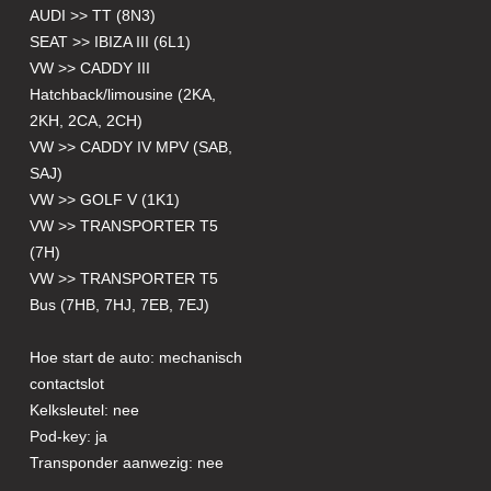
AUDI >> TT (8N3)
SEAT >> IBIZA III (6L1)
VW >> CADDY III
Hatchback/limousine (2KA,
2KH, 2CA, 2CH)
VW >> CADDY IV MPV (SAB,
SAJ)
VW >> GOLF V (1K1)
VW >> TRANSPORTER T5
(7H)
VW >> TRANSPORTER T5
Bus (7HB, 7HJ, 7EB, 7EJ)
Hoe start de auto: mechanisch
contactslot
Kelksleutel: nee
Pod-key: ja
Transponder aanwezig: nee