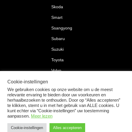
Skoda
Smart
Ssangyong
Subaru
Suzuki
Toyota
Volvo
Volkswagen
Cookie-instellingen
We gebruiken cookies op onze website om u de meest
relevante ervaring te bieden door uw voorkeuren en
herhaalbezoeken te onthouden. Door op “Alles accepteren”
te klikken, stemt u in met het gebruik van ALLE cookies. U
2026 © Car Lock Systems
kunt echter via “Cookie-instellingen” uw toestemming
aanpassen.
Meer lezen
Cookie-instellingen
Alles accepteren
+31 183 30 52 22