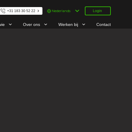
Kies
+31 183 30 52 22
Login
een
taal
wie
Over ons
Werken bij
Contact