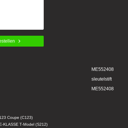
estellen
ME552408
sleutelstift
ME552408
23 Coupe (C123)
-KLASSE T-Model (S212)