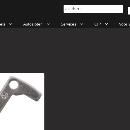
Zoeken
naar:
tels
Autosloten
Services
CIP
Voor 