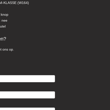
M-KLASSE (W164)
t knop
: nee
utel
en?
t ons op.