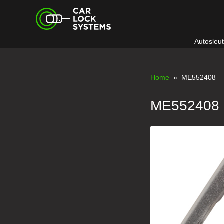
Skip
Car Lock Systems
to
content
Autosleu
Car Lock Systems
Home
» ME552408
ME552408