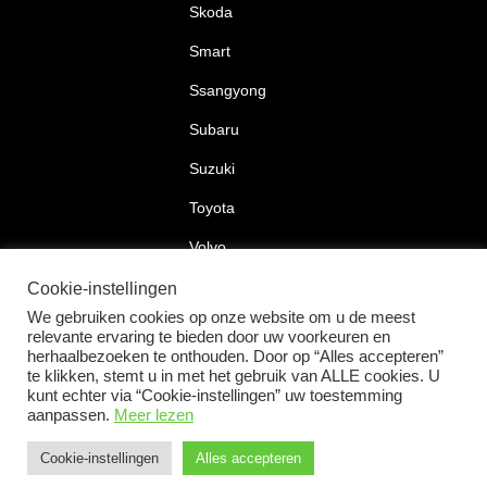
Skoda
Smart
Ssangyong
Subaru
Suzuki
Toyota
Volvo
Volkswagen
Cookie-instellingen
We gebruiken cookies op onze website om u de meest
relevante ervaring te bieden door uw voorkeuren en
herhaalbezoeken te onthouden. Door op “Alles accepteren”
te klikken, stemt u in met het gebruik van ALLE cookies. U
2026 © Car Lock Systems
kunt echter via “Cookie-instellingen” uw toestemming
aanpassen.
Meer lezen
Cookie-instellingen
Alles accepteren
+31 183 30 52 22