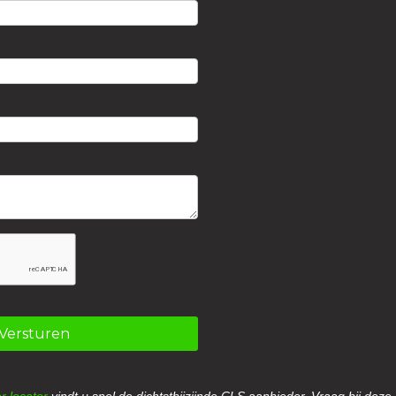
Versturen
r locator
vindt u snel de dichtstbijzijnde CLS aanbieder. Vraag bij deze