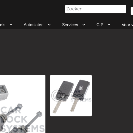
Zoeken
naar:
tels
Autosloten
Services
CIP
Voor 