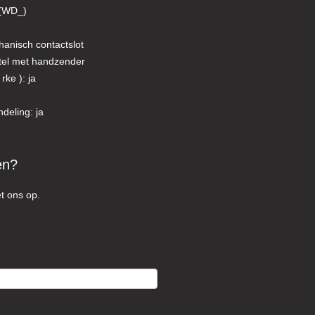
(WD_)
hanisch contactslot
utel met handzender
rke ): ja
ndeling: ja
en?
t ons op.