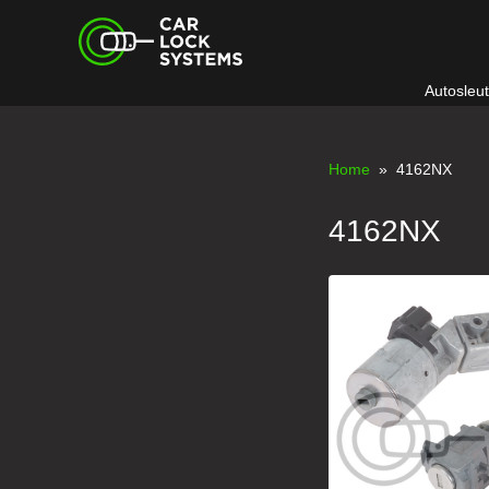
Skip
Car Lock Systems
to
content
Autosleu
Car Lock Systems
Home
» 4162NX
4162NX