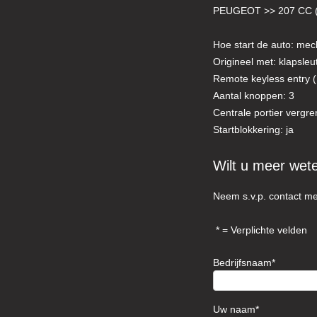
PEUGEOT >> 207 CC 
Hoe start de auto: mec
Origineel met: klapsle
Remote keyless entry ( 
Aantal knoppen: 3
Centrale portier vergre
Startblokkering: ja
Wilt u meer wet
Neem s.v.p. contact me
= Verplichte velden
Bedrijfsnaam
Uw naam