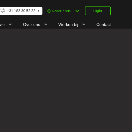
Kies
+31 183 30 52 22
Login
een
taal
wie
Over ons
Werken bij
Contact