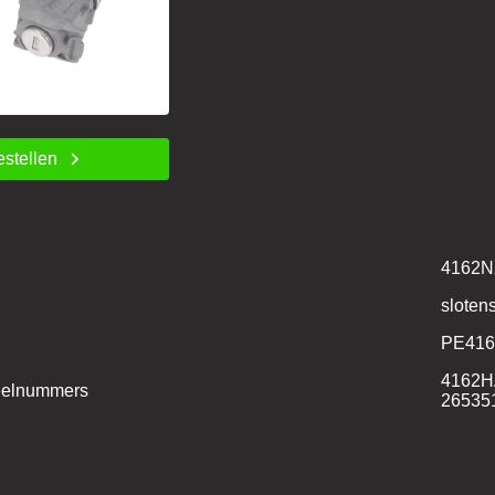
estellen
4162
sloten
PE41
4162
deelnummers
26535