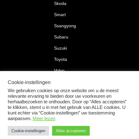
Skoda
Smart
Ssangyong
Subaru
Suzuki
Toyota
Volvo
Volkswagen
Cookie-instellingen
We gebruiken cookies op onze website om u de meest
relevante ervaring te bieden door uw voorkeuren en
herhaalbezoeken te onthouden. Door op “Alles accepteren”
te klikken, stemt u in met het gebruik van ALLE cookies. U
2026 © Car Lock Systems
kunt echter via “Cookie-instellingen” uw toestemming
aanpassen.
Meer lezen
Cookie-instellingen
Alles accepteren
+31 183 30 52 22