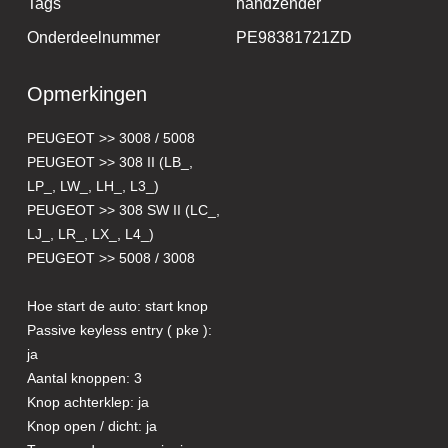
Tags
handzender
Onderdeelnummer
PE98381721ZD
Opmerkingen
PEUGEOT >> 3008 / 5008
PEUGEOT >> 308 II (LB_,
LP_, LW_, LH_, L3_)
PEUGEOT >> 308 SW II (LC_,
LJ_, LR_, LX_, L4_)
PEUGEOT >> 5008 / 3008
Hoe start de auto: start knop
Passive keyless entry ( pke ):
ja
Aantal knoppen: 3
Knop achterklep: ja
Knop open / dicht: ja