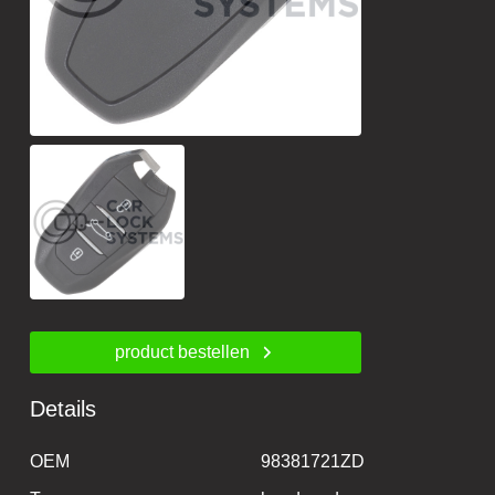
product bestellen
Details
OEM
98381721ZD