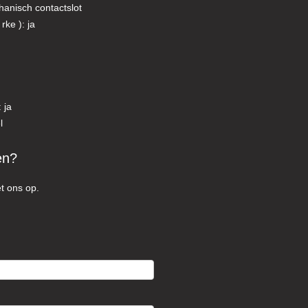
hanisch contactslot
rke ): ja
 ja
l
en?
t ons op.