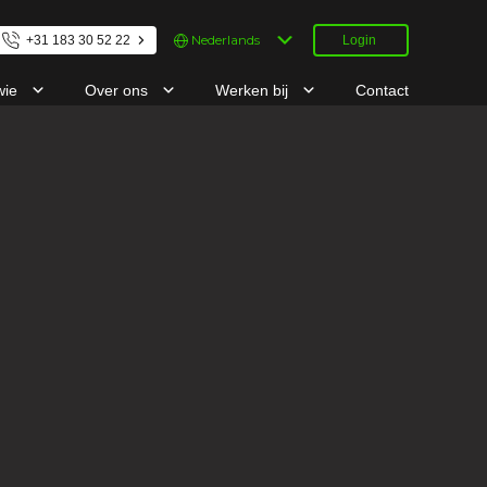
Kies
+31 183 30 52 22
Login
een
taal
wie
Over ons
Werken bij
Contact