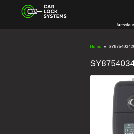
Skip
Car Lock Systems
to
content
Autosleu
Car Lock Systems
Home
» SY87540342
SY875403