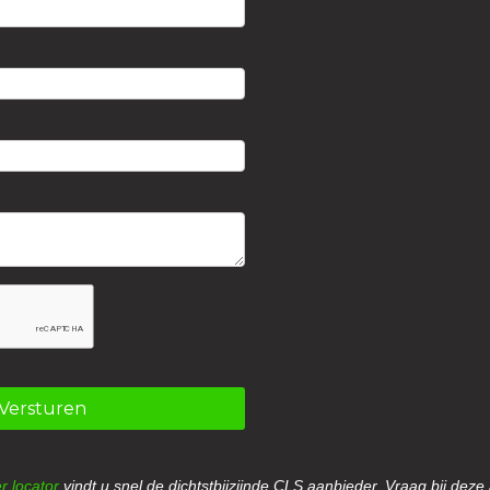
Versturen
r locator
vindt u snel de dichtstbijzijnde CLS aanbieder. Vraag bij deze