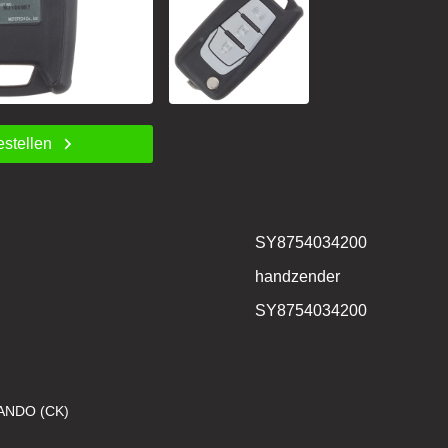
estellen
SY8754034200
handzender
SY8754034200
NDO (CK)