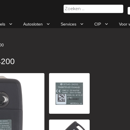
Zoeken
naar:
tels
Autosloten
Services
CIP
Voor 
00
4200