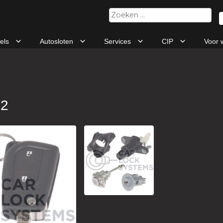
Zoeken
naar:
tels
Autosloten
Services
CIP
Voor 
92