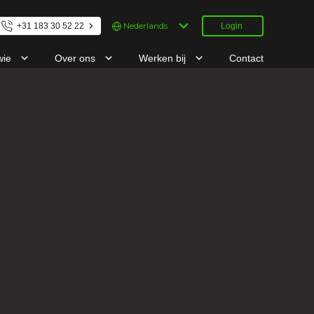
Kies
+31 183 30 52 22
Login
een
taal
wie
Over ons
Werken bij
Contact