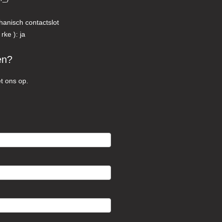
hanisch contactslot
rke ): ja
en?
t ons op.