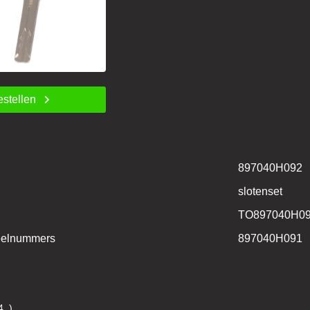
estellen
897040H092
slotenset
TO897040H0
deelnummers
897040H091
4_)