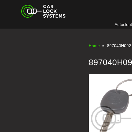
Skip
Car Lock Systems
to
content
Autosleu
Car Lock Systems
Home
» 897040H092
897040H0