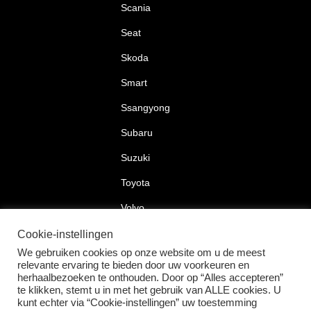
Scania
Seat
Skoda
Smart
Ssangyong
Subaru
Suzuki
Toyota
Volvo
Volkswagen
Cookie-instellingen
We gebruiken cookies op onze website om u de meest
relevante ervaring te bieden door uw voorkeuren en
herhaalbezoeken te onthouden. Door op “Alles accepteren”
te klikken, stemt u in met het gebruik van ALLE cookies. U
2026 © Car Lock Systems
kunt echter via “Cookie-instellingen” uw toestemming