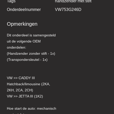
Tags
handzender met stift
Onderdeelnummer
VW753G246D
Opmerkingen
Dit onderdeel is samengesteld
uit de volgende OEM
onderdelen:
(Handzender zonder stift - 1x)
(Transpondersleutel - 1x)
VW >> CADDY III
Hatchback/limousine (2KA,
2KH, 2CA, 2CH)
VW >> JETTA III (1K2)
Hoe start de auto: mechanisch