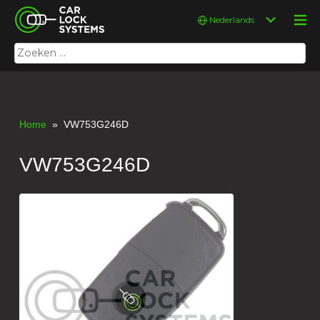
Skip
Car Lock Systems
Kies
to
een
content
taal
Zoeken
Car Lock Systems
naar:
Home
» VW753G246D
VW753G246D