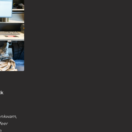
ck
enkwam,
feer
n