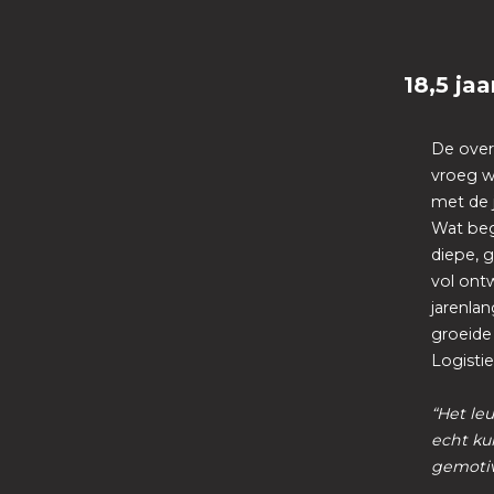
18,5 jaa
De over
vroeg w
met de j
Wat beg
diepe, 
vol ontw
jarenlan
groeide
Logisti
“Het leu
echt ku
gemotiv