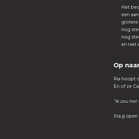
Het bedr
een aant
grotere 
nog stee
nog ste
en niet
Op naar
Ria hoopt d
En of ze C
“Ik zou het
Sta jij ope