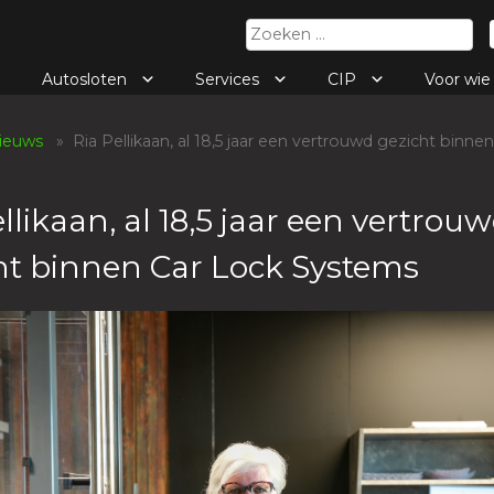
Zoeken
naar:
Autosloten
Services
CIP
Voor wi
ieuws
» Ria Pellikaan, al 18,5 jaar een vertrouwd gezicht binne
llikaan, al 18,5 jaar een vertrou
ht binnen Car Lock Systems