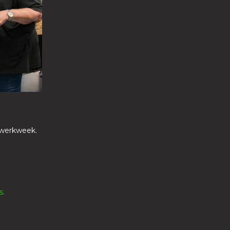
e werkweek.
s.