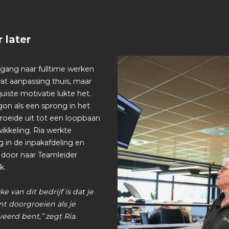
r later
gang naar fulltime werken
at aanpassing thuis, maar
uiste motivatie lukte het.
on als een sprong in het
groeide uit tot een loopbaan
ikkeling. Ria werkte
g in de inpakafdeling en
 door naar Teamleider
ek.
ke van dit bedrijf is dat je
nt doorgroeien als je
eerd bent,” zegt Ria.