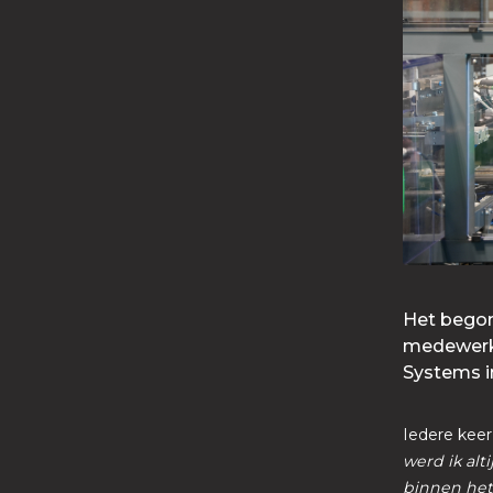
Het begon 
medewerke
Systems i
Iedere keer
werd ik al
binnen het 