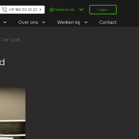
Kies
+31 183 30 52 22
Login
een
taal
e
Over ons
Werken bij
Contact
n Car Lock
wd