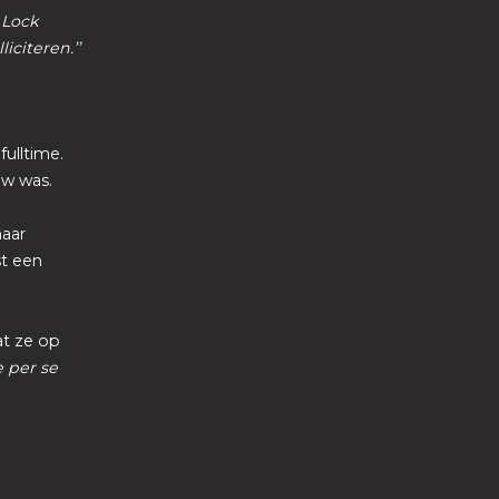
 Lock
iciteren.’’
fulltime.
euw was.
haar
st een
at ze op
e per se