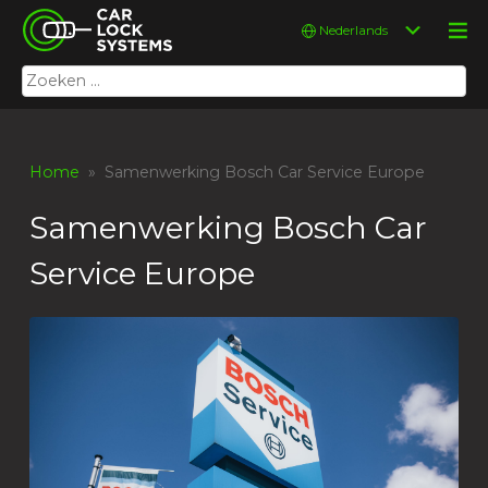
Skip
Car Lock Systems
Kies
to
een
content
taal
Zoeken
Car Lock Systems
naar:
Home
» Samenwerking Bosch Car Service Europe
Samenwerking Bosch Car
Service Europe