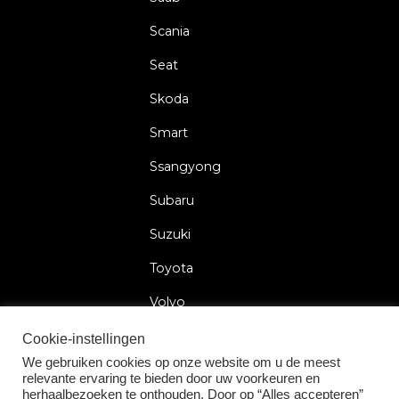
Scania
Seat
Skoda
Smart
Ssangyong
Subaru
Suzuki
Toyota
Volvo
Volkswagen
Cookie-instellingen
We gebruiken cookies op onze website om u de meest
relevante ervaring te bieden door uw voorkeuren en
herhaalbezoeken te onthouden. Door op “Alles accepteren”