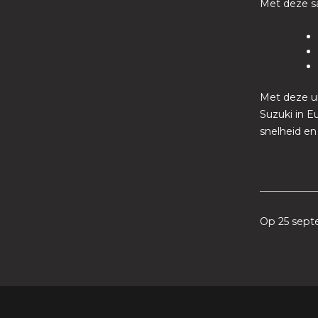
Met deze s
Met deze ui
Suzuki in E
snelheid en
Op 25 sept