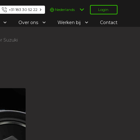
Kies
+31 183 30 52 22
Login
een
taal
e
Over ons
Werken bij
Contact
r Suzuki