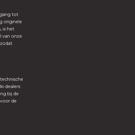
egang tot
 originele
 is het
el van onze
 zodat
 technische
i-dealers
ng bij de
 voor de