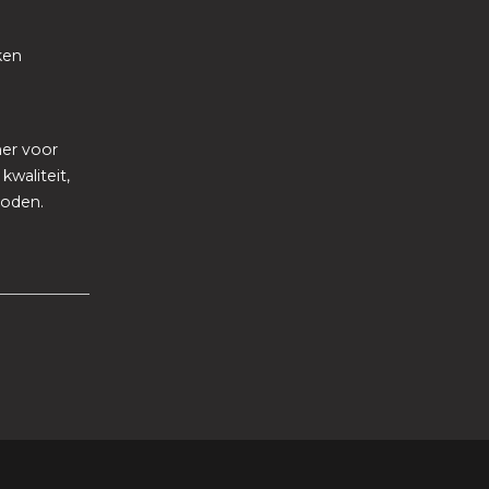
rken
ner voor
waliteit,
boden.