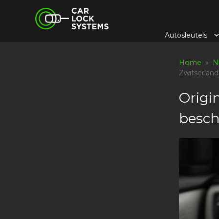
Skip
Car Lock Systems
to
content
Autosleutels
Car Lock Systems
Home
»
N
Zwitserlan
Origi
besch