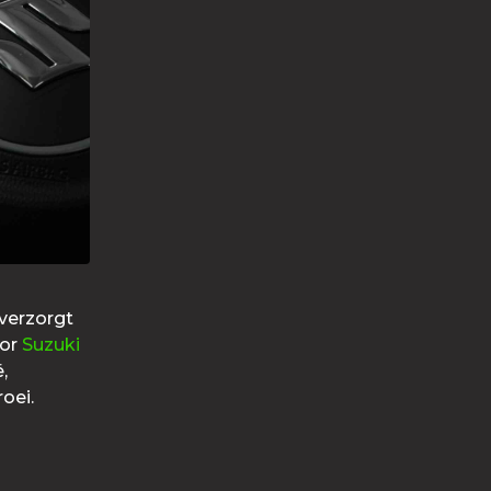
 verzorgt
oor
Suzuki
,
roei.