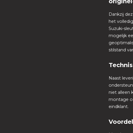
origine
Dankzij dez
het volledi
Suzuki-sleu
mogelijk ee
geoptimalis
stilstand 
Technis
Naast lever
ondersteun
niet alleen
montage of
eindklant.
Voordel