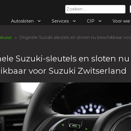
Zoeken
naar:
Autosloten
Services
CIP
Voor wi
ieuws
» Originele Suzuki-sleutels en sloten nu beschikbaar voo
d
nele Suzuki-sleutels en sloten nu
ikbaar voor Suzuki Zwitserland