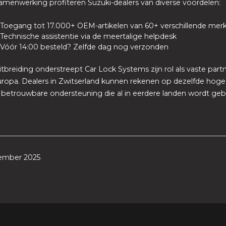
amenwerking profiteren Suzuki-dealers van diverse voordelen:
Toegang tot 17.000+ OEM-artikelen van 60+ verschillende me
Technische assistentie via de meertalige helpdesk
Vóór 14:00 besteld? Zelfde dag nog verzonden
tbreiding onderstreept Car Lock Systems zijn rol als vaste part
uropa. Dealers in Zwitserland kunnen rekenen op dezelfde hoge k
 betrouwbare ondersteuning die al in eerdere landen wordt ge
ember 2025