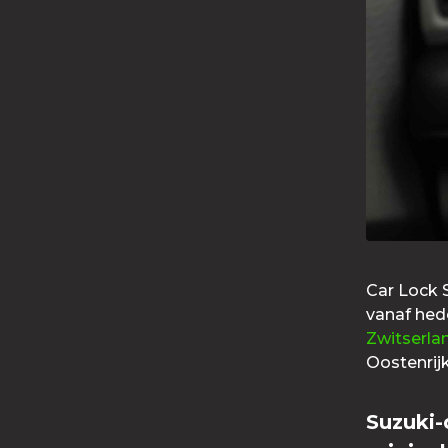
Car Lock S
vanaf hede
Zwitserla
Oostenrij
Suzuki-